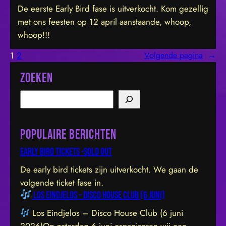
De eerste Early Bird fase is uitverkocht. Kom gezellig
met ons feesten op 12 april aanstaande, whoop,
whoop!!!
1
2
Volgende pagina
→
Zoeken
S
e
a
Populaire berichten
r
c
Early bird tickets -sold out
h
De early bird tickets zijn uitverkocht. We gaan de
volgende ticket fase in.
Los Eindjelos – Disco House Club (6 juni)
Los Eindjelos – Disco House Club (6 juni