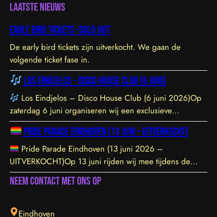
Laatste nieuws
Early bird tickets -sold out
De early bird tickets zijn uitverkocht. We gaan de
volgende ticket fase in.
Los Eindjelos – Disco House Club (6 juni)
Los Eindjelos – Disco House Club (6 juni 2026)Op
zaterdag 6 juni organiseren wij een exclusieve
clubavond van 20:30 tot 01:30 in een sfeervolle, intieme
Pride Parade Eindhoven (13 juni – UITVERKOCHT)
locatie aan de Hofstraat 85b in Eindhoven. De venue is
prachtig ingericht en staat garant voor een geweldige
Pride Parade Eindhoven (13 juni 2026 –
vibe. Let op: de toegang sluit om 21:45 uur – daarna is
UITVERKOCHT)Op 13 juni rijden wij mee tijdens de
toegang helaas niet meer mogelijk. Tickets zijn hier te
Pride Parade door het centrum van Eindhoven. We
Neem contact met ons op
vinden.
dragen de LHBTIQ+ gemeenschap een warm hart toe en
steunen met overtuiging hun inzet voor inclusie,
gelijkwaardigheid en acceptatie. Samen bouwen we aan
Eindhoven