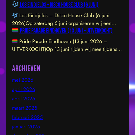
Los Eindjelos – Disco House Club (6 juni)
Los Eindjelos – Disco House Club (6 juni
2026)Op zaterdag 6 juni organiseren wij een
Pride Parade Eindhoven (13 juni – UITVERKOCHT)
exclusieve clubavond van 20:30 tot 01:30 in een
sfeervolle, intieme locatie aan de Hofstraat 85b in
Pride Parade Eindhoven (13 juni 2026 –
Eindhoven. De venue is prachtig ingericht en staat
UITVERKOCHT)Op 13 juni rijden wij mee tijdens
garant voor een geweldige vibe. Let op: de
de Pride Parade door het centrum van Eindhoven.
toegang sluit om 21:45 uur – daarna…
We dragen de LHBTIQ+ gemeenschap een warm
Archieven
hart toe en steunen met overtuiging hun inzet voor
mei 2026
inclusie, gelijkwaardigheid en acceptatie. Samen
bouwen we aan een omgeving waarin iedereen
april 2026
zichzelf kan zijn en…
april 2025
maart 2025
februari 2025
januari 2025