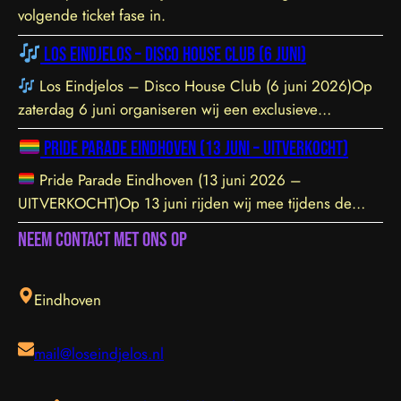
volgende ticket fase in.
Los Eindjelos – Disco House Club (6 juni)
Los Eindjelos – Disco House Club (6 juni 2026)Op
zaterdag 6 juni organiseren wij een exclusieve
clubavond van 20:30 tot 01:30 in een sfeervolle, intieme
Pride Parade Eindhoven (13 juni – UITVERKOCHT)
locatie aan de Hofstraat 85b in Eindhoven. De venue is
prachtig ingericht en staat garant voor een geweldige
Pride Parade Eindhoven (13 juni 2026 –
vibe. Let op: de toegang sluit om 21:45 uur – daarna is
UITVERKOCHT)Op 13 juni rijden wij mee tijdens de
toegang helaas niet meer mogelijk. Tickets zijn hier te
Pride Parade door het centrum van Eindhoven. We
Neem contact met ons op
vinden.
dragen de LHBTIQ+ gemeenschap een warm hart toe en
steunen met overtuiging hun inzet voor inclusie,
gelijkwaardigheid en acceptatie. Samen bouwen we aan
Eindhoven
een omgeving waarin iedereen zichzelf kan zijn en zich
welkom voelt. Jij kunt meehelpen door erbij te zijn! We
mail@loseindjelos.nl
doen dit jaar mee met de Eindhoven Pride Parade met
een truck en oplegger, en er zijn slechts een beperkt