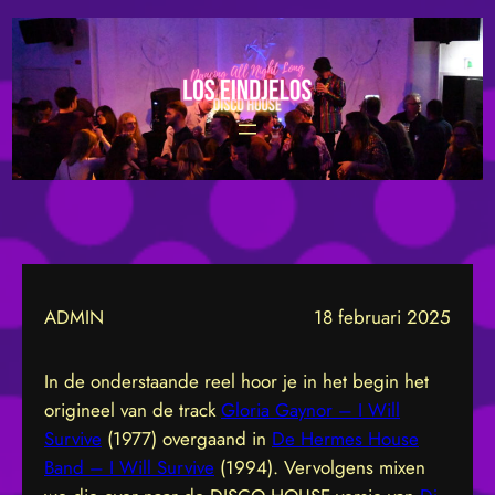
Ga
naar
de
inhoud
ADMIN
18 februari 2025
In de onderstaande reel hoor je in het begin het
origineel van de track
Gloria Gaynor – I Will
Survive
(1977) overgaand in
De Hermes House
Band – I Will Survive
(1994). Vervolgens mixen