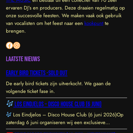
THE MUSIC
en bestaat uit een collectief van 70 zeer
ervaren DJ’s en producers. Deze draaien regelmatig op
onze succesvolle feesten. We maken vaak ook gebruik
van vocalisten om het feest naar een
kookpunt
te
brengen.
Facebook
Instagram
Laatste nieuws
Early bird tickets -sold out
De early bird tickets zijn uitverkocht. We gaan de
volgende ticket fase in.
Los Eindjelos – Disco House Club (6 juni)
Los Eindjelos – Disco House Club (6 juni 2026)Op
zaterdag 6 juni organiseren wij een exclusieve
clubavond van 20:30 tot 01:30 in een sfeervolle, intieme