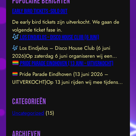
Populaire berichten
r
c
Early bird tickets -sold out
h
De early bird tickets zijn uitverkocht. We gaan de
volgende ticket fase in.
Los Eindjelos – Disco House Club (6 juni)
Los Eindjelos – Disco House Club (6 juni
2026)Op zaterdag 6 juni organiseren wij een
Pride Parade Eindhoven (13 juni – UITVERKOCHT)
exclusieve clubavond van 20:30 tot 01:30 in een
sfeervolle, intieme locatie aan de Hofstraat 85b in
Pride Parade Eindhoven (13 juni 2026 –
Eindhoven. De venue is prachtig ingericht en staat
UITVERKOCHT)Op 13 juni rijden wij mee tijdens
garant voor een geweldige vibe. Let op: de
de Pride Parade door het centrum van Eindhoven.
toegang sluit om 21:45 uur – daarna…
We dragen de LHBTIQ+ gemeenschap een warm
Categorieën
hart toe en steunen met overtuiging hun inzet voor
Uncategorized
(15)
inclusie, gelijkwaardigheid en acceptatie. Samen
bouwen we aan een omgeving waarin iedereen
zichzelf kan zijn en…
Archieven