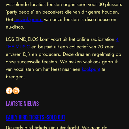
wisselende locaties feesten organiseert voor 30-plussers
‘party people’ en bezoekers die van dit genre houden.
Het
muziek genre
van onze feesten is disco house en
nu-disco.
LOS EINDJELOS komt voort uit het online radiostation
4
THE MUSIC
en bestaat uit een collectief van 70 zeer
ervaren DJ’s en producers. Deze draaien regelmatig op
onze succesvolle feesten. We maken vaak ook gebruik
van vocalisten om het feest naar een
kookpunt
te
brengen.
Facebook
Instagram
Laatste nieuws
Early bird tickets -sold out
De early bird tickets zijn uitverkocht. We gaan de