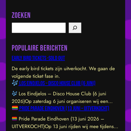
Zoeken
S
e
a
Populaire berichten
r
c
Early bird tickets -sold out
h
De early bird tickets zijn uitverkocht. We gaan de
volgende ticket fase in.
Los Eindjelos – Disco House Club (6 juni)
Los Eindjelos – Disco House Club (6 juni
2026)Op zaterdag 6 juni organiseren wij een
Pride Parade Eindhoven (13 juni – UITVERKOCHT)
exclusieve clubavond van 20:30 tot 01:30 in een
sfeervolle, intieme locatie aan de Hofstraat 85b in
Pride Parade Eindhoven (13 juni 2026 –
Eindhoven. De venue is prachtig ingericht en staat
UITVERKOCHT)Op 13 juni rijden wij mee tijdens