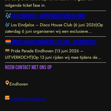
volgende ticket fase in.
Los Eindjelos – Disco House Club (6 juni)
Los Eindjelos – Disco House Club (6 juni 2026)Op
zaterdag 6 juni organiseren wij een exclusieve
clubavond van 20:30 tot 01:30 in een sfeervolle, intieme
Pride Parade Eindhoven (13 juni – UITVERKOCHT)
locatie aan de Hofstraat 85b in Eindhoven. De venue is
prachtig ingericht en staat garant voor een geweldige
Pride Parade Eindhoven (13 juni 2026 –
vibe. Let op: de toegang sluit om 21:45 uur – daarna is
UITVERKOCHT)Op 13 juni rijden wij mee tijdens de
toegang helaas niet meer mogelijk. Tickets zijn hier te
Pride Parade door het centrum van Eindhoven. We
Neem contact met ons op
vinden.
dragen de LHBTIQ+ gemeenschap een warm hart toe en
steunen met overtuiging hun inzet voor inclusie,
gelijkwaardigheid en acceptatie. Samen bouwen we aan
Eindhoven
een omgeving waarin iedereen zichzelf kan zijn en zich
welkom voelt. Jij kunt meehelpen door erbij te zijn! We
mail@loseindjelos.nl
doen dit jaar mee met de Eindhoven Pride Parade met
een truck en oplegger, en er zijn slechts een beperkt