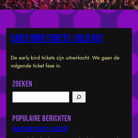
Early bird tickets -sold out
De early bird tickets zijn uitverkocht. We gaan de
volgende ticket fase in.
Zoeken
S
e
a
Populaire berichten
r
c
Early bird tickets -sold out
h