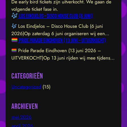
De early bird tickets zijn uitverkocht. We gaan de
volgende ticket fase in.
Los Eindjelos – Disco House Club (6 juni)
Los Eindjelos – Disco House Club (6 juni
2026)Op zaterdag 6 juni organiseren wij een
Pride Parade Eindhoven (13 juni – UITVERKOCHT)
exclusieve clubavond van 20:30 tot 01:30 in een
sfeervolle, intieme locatie aan de Hofstraat 85b in
Pride Parade Eindhoven (13 juni 2026 –
Eindhoven. De venue is prachtig ingericht en staat
UITVERKOCHT)Op 13 juni rijden wij mee tijdens
garant voor een geweldige vibe. Let op: de
de Pride Parade door het centrum van Eindhoven.
toegang sluit om 21:45 uur – daarna…
We dragen de LHBTIQ+ gemeenschap een warm
Categorieën
hart toe en steunen met overtuiging hun inzet voor
Uncategorized
(15)
inclusie, gelijkwaardigheid en acceptatie. Samen
bouwen we aan een omgeving waarin iedereen
zichzelf kan zijn en…
Archieven
mei 2026
april 2026