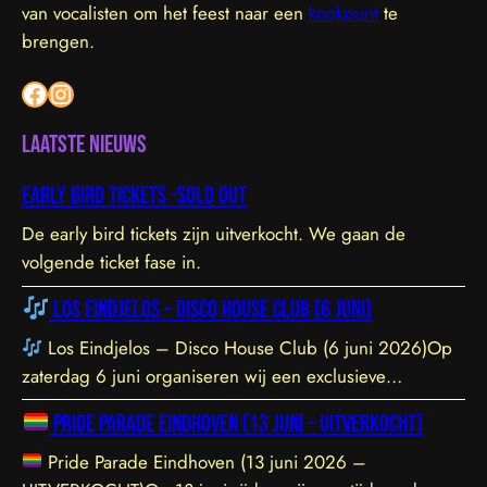
van vocalisten om het feest naar een
kookpunt
te
brengen.
Facebook
Instagram
Laatste nieuws
Early bird tickets -sold out
De early bird tickets zijn uitverkocht. We gaan de
volgende ticket fase in.
Los Eindjelos – Disco House Club (6 juni)
Los Eindjelos – Disco House Club (6 juni 2026)Op
zaterdag 6 juni organiseren wij een exclusieve
clubavond van 20:30 tot 01:30 in een sfeervolle, intieme
Pride Parade Eindhoven (13 juni – UITVERKOCHT)
locatie aan de Hofstraat 85b in Eindhoven. De venue is
prachtig ingericht en staat garant voor een geweldige
Pride Parade Eindhoven (13 juni 2026 –