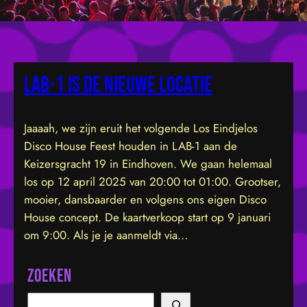
LAB-1 is de nieuwe locatie
Jaaaah, we zijn eruit het volgende Los Eindjelos
Disco House Feest houden in LAB-1 aan de
Keizersgracht 19 in Eindhoven. We gaan helemaal
los op 12 april 2025 van 20:00 tot 01:00. Grootser,
mooier, dansbaarder en volgens ons eigen Disco
House concept. De kaartverkoop start op 9 januari
om 9:00. Als je je aanmeldt via…
Zoeken
S