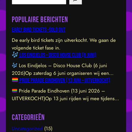
e
a
Populaire berichten
r
c
Early bird tickets -sold out
h
De early bird tickets zijn uitverkocht. We gaan de
volgende ticket fase in.
Los Eindjelos – Disco House Club (6 juni)
Los Eindjelos – Disco House Club (6 juni
2026)Op zaterdag 6 juni organiseren wij een
Pride Parade Eindhoven (13 juni – UITVERKOCHT)
exclusieve clubavond van 20:30 tot 01:30 in een
sfeervolle, intieme locatie aan de Hofstraat 85b in
Pride Parade Eindhoven (13 juni 2026 –
Eindhoven. De venue is prachtig ingericht en staat
UITVERKOCHT)Op 13 juni rijden wij mee tijdens
garant voor een geweldige vibe. Let op: de
de Pride Parade door het centrum van Eindhoven.
toegang sluit om 21:45 uur – daarna…
We dragen de LHBTIQ+ gemeenschap een warm
Categorieën
hart toe en steunen met overtuiging hun inzet voor
Uncategorized
(15)
inclusie, gelijkwaardigheid en acceptatie. Samen