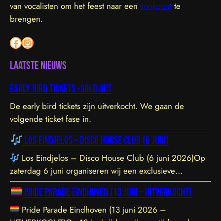
van vocalisten om het feest naar een
kookpunt
te
brengen.
Facebook
Instagram
Laatste nieuws
Early bird tickets -sold out
De early bird tickets zijn uitverkocht. We gaan de
volgende ticket fase in.
Los Eindjelos – Disco House Club (6 juni)
Los Eindjelos – Disco House Club (6 juni 2026)Op
zaterdag 6 juni organiseren wij een exclusieve
clubavond van 20:30 tot 01:30 in een sfeervolle, intieme
Pride Parade Eindhoven (13 juni – UITVERKOCHT)
locatie aan de Hofstraat 85b in Eindhoven. De venue is
prachtig ingericht en staat garant voor een geweldige
Pride Parade Eindhoven (13 juni 2026 –