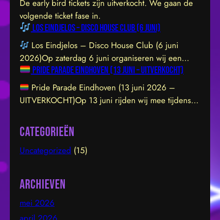
De early bird tickets zijn uitverkocht. We gaan de
volgende ticket fase in.
Los Eindjelos – Disco House Club (6 juni)
Los Eindjelos – Disco House Club (6 juni
2026)Op zaterdag 6 juni organiseren wij een
Pride Parade Eindhoven (13 juni – UITVERKOCHT)
exclusieve clubavond van 20:30 tot 01:30 in een
sfeervolle, intieme locatie aan de Hofstraat 85b in
Pride Parade Eindhoven (13 juni 2026 –
Eindhoven. De venue is prachtig ingericht en staat
UITVERKOCHT)Op 13 juni rijden wij mee tijdens
garant voor een geweldige vibe. Let op: de
de Pride Parade door het centrum van Eindhoven.
toegang sluit om 21:45 uur – daarna…
We dragen de LHBTIQ+ gemeenschap een warm
Categorieën
hart toe en steunen met overtuiging hun inzet voor
Uncategorized
(15)
inclusie, gelijkwaardigheid en acceptatie. Samen
bouwen we aan een omgeving waarin iedereen
zichzelf kan zijn en…
Archieven
mei 2026
april 2026