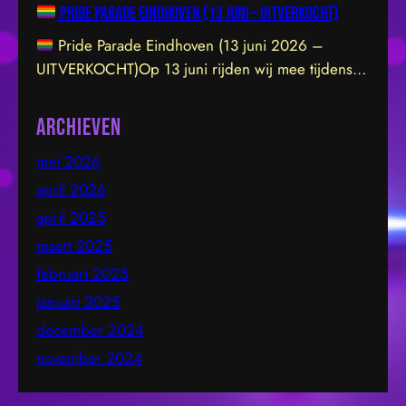
Pride Parade Eindhoven (13 juni – UITVERKOCHT)
exclusieve clubavond van 20:30 tot 01:30 in een
sfeervolle, intieme locatie aan de Hofstraat 85b in
Pride Parade Eindhoven (13 juni 2026 –
Eindhoven. De venue is prachtig ingericht en staat
UITVERKOCHT)Op 13 juni rijden wij mee tijdens
garant voor een geweldige vibe. Let op: de
de Pride Parade door het centrum van Eindhoven.
toegang sluit om 21:45 uur – daarna…
We dragen de LHBTIQ+ gemeenschap een warm
Archieven
hart toe en steunen met overtuiging hun inzet voor
mei 2026
inclusie, gelijkwaardigheid en acceptatie. Samen
bouwen we aan een omgeving waarin iedereen
april 2026
zichzelf kan zijn en…
april 2025
maart 2025
februari 2025
januari 2025
december 2024
november 2024