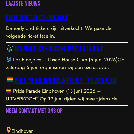
Laatste nieuws
Early bird tickets -sold out
De early bird tickets zijn uitverkocht. We gaan de
volgende ticket fase in.
Los Eindjelos – Disco House Club (6 juni)
Los Eindjelos – Disco House Club (6 juni 2026)Op
zaterdag 6 juni organiseren wij een exclusieve
clubavond van 20:30 tot 01:30 in een sfeervolle, intieme
Pride Parade Eindhoven (13 juni – UITVERKOCHT)
locatie aan de Hofstraat 85b in Eindhoven. De venue is
prachtig ingericht en staat garant voor een geweldige
Pride Parade Eindhoven (13 juni 2026 –
vibe. Let op: de toegang sluit om 21:45 uur – daarna is
UITVERKOCHT)Op 13 juni rijden wij mee tijdens de
toegang helaas niet meer mogelijk. Tickets zijn hier te
Pride Parade door het centrum van Eindhoven. We
Neem contact met ons op
vinden.
dragen de LHBTIQ+ gemeenschap een warm hart toe en
steunen met overtuiging hun inzet voor inclusie,
gelijkwaardigheid en acceptatie. Samen bouwen we aan
Eindhoven