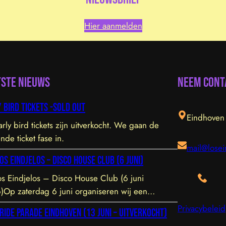
Hier aanmelden
tste nieuws
Neem cont
 bird tickets -sold out
Eindhoven
rly bird tickets zijn uitverkocht. We gaan de
nde ticket fase in.
mail@losei
os Eindjelos – Disco House Club (6 juni)
s Eindjelos – Disco House Club (6 juni
)Op zaterdag 6 juni organiseren wij een
sieve clubavond van 20:30 tot 01:30 in een
Privacybeleid
ride Parade Eindhoven (13 juni – UITVERKOCHT)
volle, intieme locatie aan de Hofstraat 85b in