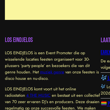
LOS EINDJELOS
Laa
Early
LOS EINDJELOS is een Event Promoter die op
wisselende locaties feesten organiseert voor 30-
De ea
plussers ‘party people’ en bezoekers die van dit
volge
genre houden. Het
muziek genre
van onze feesten is
L
disco house en nu-disco.
Lo
LOS EINDJELOS komt voort uit het online
2026
radiostation
4 THE MUSIC
en bestaat uit een collectief
exclu
van 70 zeer ervaren DJ’s en producers. Deze draaien
P
sfeer
regelmatig op onze succesvolle feesten. We maken