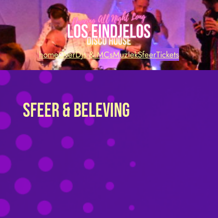
home
Over
DJs & MCs
Muziek
Sfeer
Tickets
Sfeer & Beleving