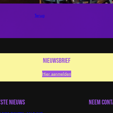
Terug
nieuwsbrief
Hier aanmelden
tste nieuws
Neem cont