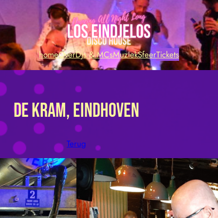
home
Over
DJs & MCs
Muziek
Sfeer
Tickets
de kram, eindhoven
Terug