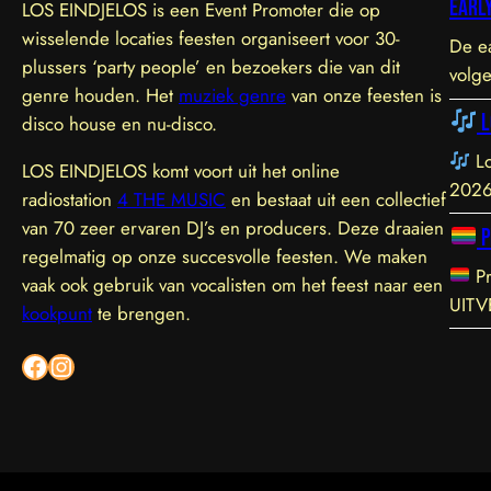
Early
LOS EINDJELOS is een Event Promoter die op
wisselende locaties feesten organiseert voor 30-
De ea
plussers ‘party people’ en bezoekers die van dit
volge
genre houden. Het
muziek genre
van onze feesten is
L
disco house en nu-disco.
Lo
LOS EINDJELOS komt voort uit het online
2026
radiostation
4 THE MUSIC
en bestaat uit een collectief
exclu
van 70 zeer ervaren DJ’s en producers. Deze draaien
P
sfeer
regelmatig op onze succesvolle feesten. We maken
Eindh
Pr
vaak ook gebruik van vocalisten om het feest naar een
garan
UITV
kookpunt
te brengen.
sluit
Prid
Facebook
Instagram
meer 
drag
en st
geli
aan e
en zi