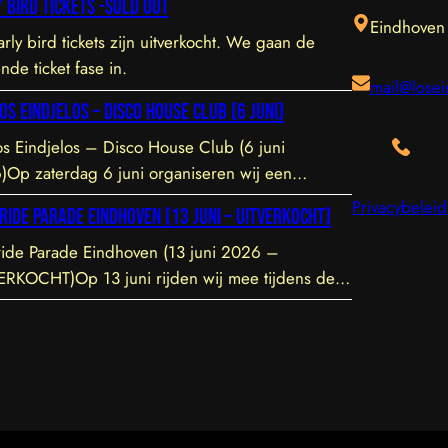
 bird tickets -sold out
Eindhoven
rly bird tickets zijn uitverkocht. We gaan de
nde ticket fase in.
mail@losei
os Eindjelos – Disco House Club (6 juni)
s Eindjelos – Disco House Club (6 juni
)Op zaterdag 6 juni organiseren wij een
sieve clubavond van 20:30 tot 01:30 in een
Privacybeleid
ride Parade Eindhoven (13 juni – UITVERKOCHT)
volle, intieme locatie aan de Hofstraat 85b in
oven. De venue is prachtig ingericht en staat
ide Parade Eindhoven (13 juni 2026 –
t voor een geweldige vibe. Let op: de toegang
ERKOCHT)Op 13 juni rijden wij mee tijdens de
 om 21:45 uur – daarna is toegang helaas niet
e Parade door het centrum van Eindhoven. We
mogelijk. Tickets zijn hier te vinden.
en de LHBTIQ+ gemeenschap een warm hart toe
eunen met overtuiging hun inzet voor inclusie,
jkwaardigheid en acceptatie. Samen bouwen we
en omgeving waarin iedereen zichzelf kan zijn
ch welkom voelt. Jij kunt meehelpen door erbij te